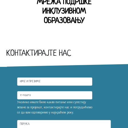
МРЕЖА ПОДРШКЕ
ИНКЛУЗИВНОМ
ОБРАЗОВАЊУ
КОНТАКТИРАЈТЕ НАС
Уколико имате било какво питање или сугестију
везано за пројекат, контактирајте нас и потрудићемо
се да вам одговоримо у најкраћем року.