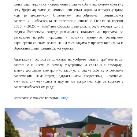
банке, адаптиране су и опремљене 2 радне собе у издвојеном објекту у
селу Драјинац, чиме је начињен још један корак ка остварењу циља
који је дефинисан Стратегијом унапређивања предшколског
васпитања и образовања на територији општине Сврљиг за период
2020. – 2025. – повећање обухвата деце узраста од 6 месеци до 5,5
година богаћењем понуде различитих квалитетних програма, уз
уважавање потреба породице и локалне заједнице, развијањем
партнерства са свим релевантним учесницима у процесу васпитања и
образовања деце предшколског узраста.
Адаптација простора се односила на уређење тоалета, уређење пода,
глетовање и кречење, замену унутрашње и спољашње столарије,
замену дотрајале електро инсталације, а радне собе су опремљене
савременим намештајем, дидактичким средствима, играчкама,
књигама, сликовницама и другим материјалима који се користе у
васпитно образовном раду.
Фотографије можете погледати
овде
.