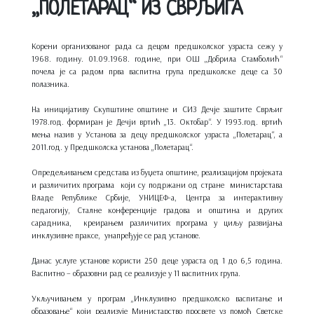
„ПОЛЕТАРАЦ“ ИЗ СВРЉИГА
Корени организованог рада са децом предшколског узраста сежу у
1968. годину. 01.09.1968. године, при ОШ „Добрила Стамболић“
почела је са радом прва васпитна група предшколске деце са 30
полазника.
На иницијативу Скупштине општине и СИЗ Дечје заштите Сврљиг
1978.год. формиран је Дечји вртић „13. Октобар“. У 1993.год. вртић
мења назив у Установа за децу предшколског узраста „Полетарац“, а
2011.год. у Предшколска установа „Полетарац“.
Опредељивањем средстава из буџета општине, реализацијом пројеката
и различитих програма који су подржани од стране министарстава
Владе Републике Србије, УНИЦЕФ-а, Центра за интерактивну
педагогију, Сталне конференције градова и општина и других
сарадника, креирањем различитих програма у циљу развијања
инклузивне праксе, унапређује се рад установе.
Данас услуге установе користи 250 деце узраста од 1 до 6,5 година.
Васпитно – образовни рад се реализује у 11 васпитних група.
Укључивањем у програм „Инклузивно предшколско васпитање и
образовање“ који реализује Министарство просвете уз помоћ Светске