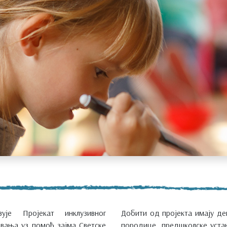
ује Пројекат инклузивног
Добити од пројекта имају де
вања уз помоћ зајма Светске
породице, предшколске устан