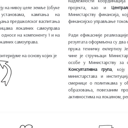
надлежности координација
ују на нивоу целе земље (обуке
пројекта, као и
Центра
 установама, кампања на
Министарству финансија, ко
ађања предшколског васпитања
финансијско управљање током
ницама локалних самоуправа
се односе на компоненту 1 и на
Ради ефикасније реализациј
окалних самоуправа.
резултата оформљена су два 
пружа техничку екпертизу Ј
ритеријуме на основу којих је
чине је стручњаци Министар
особе у Министарству за 
Консултативна група
, коју
министарстава и институц
смернице о политикама у о
образовања, повезаним пр
активностима на локалном, р