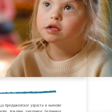
ца предшколског узраста и њихове
ове, локалне заједнице (јединице