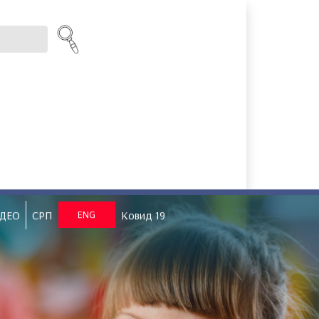
ДЕО
СРП
ENG
Ковид 19