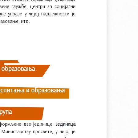
вене службе, центри за социјални
вне управе у чијој надлежности је
азовање, итд.
и образовања
аспитања и образовања
рупа
 оформљене две јединице:
Јединица
Министарству просвете, у чијој је