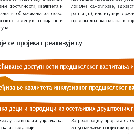
ање доступности, квалитета и
локалне самоуправе, здравст
тања и образовања за свако
рад итд.), институције држа
рочито за децу из социјално и
предшколско васпитање и обр
рупа.
е се пројекат реализује су:
еђивање доступности предшколског васпитања 
еђивање квалитета инклузивног предшколског в
ка деци и породици из осетљивих друштвених г
лизују активности управљања
За реализацију пројекта су
ења и евалуације.
за управљање пројектом
при 