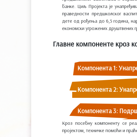
банке. Циљ Пројекта је унапређив
праведности предшколског васпи
дете од рођења до 6,5 година, на
економски угрожених друштвених г
Главне компоненте кроз кој
Компонента 1: Унапр
Компонента 2: Унапр
Компонента 3: Подрш
Кроз посебну компоненту се реа
пројектом, техничке помоћи и праћ