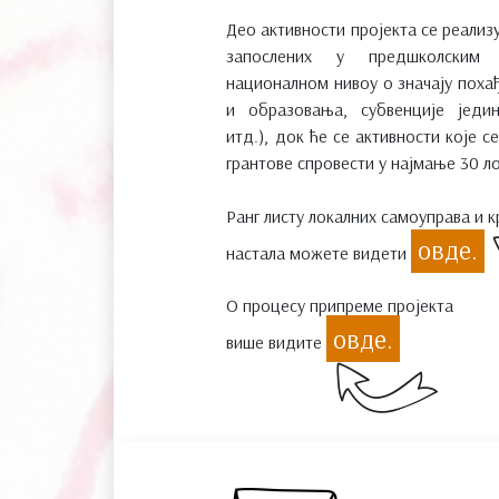
Део активности пројекта се реализ
запослених у предшколским
националном нивоу о значају пох
и образовања, субвенције једи
итд.), док ће се активности које 
грантове спровести у најмање 30 л
Ранг листу локалних самоуправа и к
овде.
настала можете видети
О процесу припреме пројекта
овде.
више видите