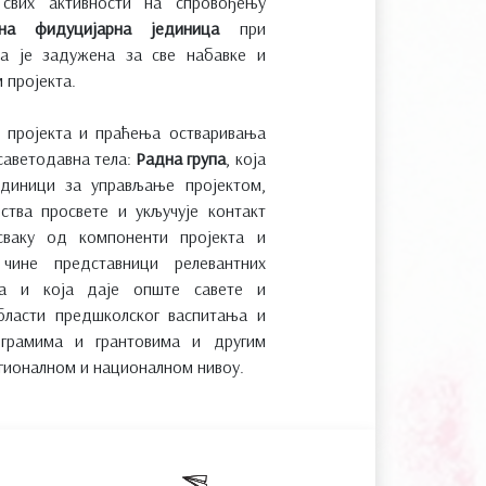
 свих активности на спровођењу
лна фидуцијарна јединица
при
ја је задужена за све набавке и
 пројекта.
е пројекта и праћења остваривања
саветодавна тела:
Радна група
, која
единици за управљање пројектом,
ства просвете и укључује контакт
сваку од компоненти пројекта и
 чине представници релевантних
ија и која даје опште савете и
бласти предшколског васпитања и
ограмима и грантовима и другим
егионалном и националном нивоу.