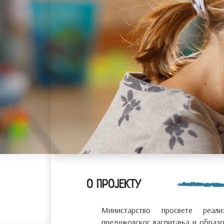
О ПРОЈЕКТУ
Министарство просвете реализ
предшколског васпитања и образо