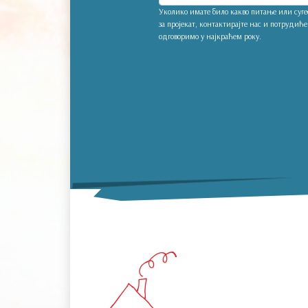
Уколико имате било какво питање или сугес
за пројекат, контактирајте нас и потрудиће
одговоримо у најкраћем року.