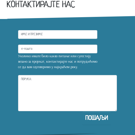
КОНТАКТИРАЈТЕ НАС
Уколико имате било какво питање или сугестију
везано за пројекат, контактирајте нас и потрудићемо
се да вам одговоримо у најкраћем року.