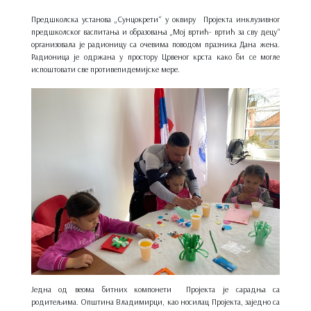
Предшколска установа „Сунцокрети“ у оквиру Пројекта инклузивног
предшколског васпитања и образовања „Мој вртић- вртић за сву децу“
организовала је радионицу са очевима поводом празника Дана жена.
Радионица је одржана у простору Црвеног крста како би се могле
испоштовати све противепидемијске мере.
Једна од веома битних компонети Пројекта је сарадња са
родитељима. Општина Владимирци, као носилац Пројекта, заједно са