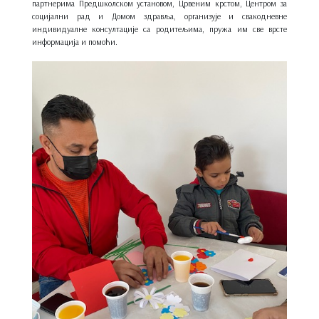
партнерима Предшколском установом, Црвеним крстом, Центром за
социјални рад и Домом здравља, организује и свакодневне
индивидуалне консултације са родитељима, пружа им све врсте
информација и помоћи.