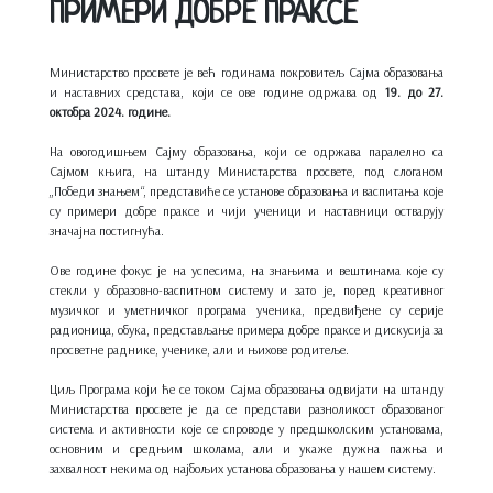
ПРИМЕРИ ДОБРЕ ПРАКСЕ
Министарство просвете је већ годинама покровитељ Сајма oбразовања
и наставних средстава, који се ове године одржава од
19. до 27.
октобра 2024. године.
На овогодишњем Сајму образовања, који се одржава паралелно са
Сајмом књига, на штанду Министарства просвете, под слоганом
„Победи знањем“, представиће се установе образовања и васпитања које
су примери добре праксе и чији ученици и наставници остварују
значајна постигнућа.
Ове године фокус је на успесима, на знањима и вештинама које су
стекли у образовно-васпитном систему и зато је, поред креативног
музичког и уметничког програма ученика, предвиђене су серије
радионица, обука, представљање примера добре праксе и дискусија за
просветне раднике, ученике, али и њихове родитеље.
Циљ Програма који ће се током Сајма образовања одвијати на штанду
Министарства просвете је да се представи разноликост образованог
система и активности које се спроводе у предшколским установама,
основним и средњим школама, али и укаже дужна пажња и
захвалност некима од најбољих установа образовања у нашем систему.