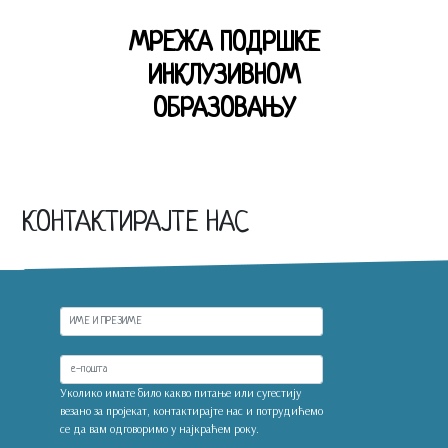
МРЕЖА ПОДРШКЕ
ИНКЛУЗИВНОМ
ОБРАЗОВАЊУ
КОНТАКТИРАЈТЕ НАС
Уколико имате било какво питање или сугестију
везано за пројекат, контактирајте нас и потрудићемо
се да вам одговоримо у најкраћем року.