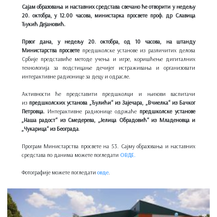
Сајам образовања и наставних средстава свечано ће отворити у недељу
20. октобра, у 12.00 часова, министарка просвете проф. др Славица
Ђукић Дејановић.
Првог дана, у недељу 20. октобра,
од 10 часова, на штанду
Министарства просвете
предшколске установе из различитих делова
Србије представиће методе учења и игре, коришћење дигиталних
технологија за подстицање дечијег истраживања и организовати
интерактивне радионице за децу и одрасле.
Активности ће представити предшколци и њихови васпитачи
из
предшколских установа „Ђулићи“ из Зајечара, „Вчиелка“ из Бачког
Петровца.
Интерактивне радионице одржаће
предшколске установе
„Наша радост“ из Смедерева, „Јелица Обрадовић“ из Младеновца и
„Чукарица“ из Београда
.
Програм Министарства просвете на 53. Сајму образовања и наставних
средстава по данима можете погледати
ОВДЕ.
Фотографије можете погледати
овде
.