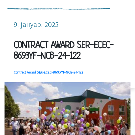
9. јануар. 2025
CONTRACT AWARD SER-ECEC-
8693YF-NCB-24-122
Contract Award SER-ECEC-8693YF-NCB-24-122