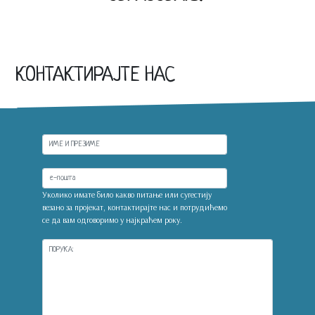
КОНТАКТИРАЈТЕ НАС
Уколико имате било какво питање или сугестију
везано за пројекат, контактирајте нас и потрудићемо
се да вам одговоримо у најкраћем року.